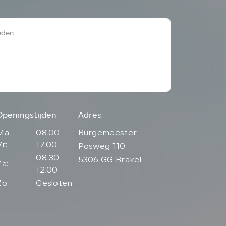
Openingstijden
Adres
Ma -
08.00-
Burgemeester
Vr:
17.00
Posweg 110
08.30-
5306 GG Brakel
Za:
12.00
Zo:
Gesloten